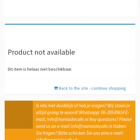
Winkelmand/Shopping
cart
Product not available
Dit item is helaas niet beschikbaar.
Back to the site - continue shopping
Is iets niet duidelijk of heb je vragen? Wij staan je
altijd graag te woord! Whatsapp: 06-29530614 E-
mail; info@namastecafe.nl
Any questions? Please
send us an e-mail info@namastecafe.nl
Haben
Sie fragen? Bitte schicken Sie uns eine e-mail:
info@namastecafe.nl